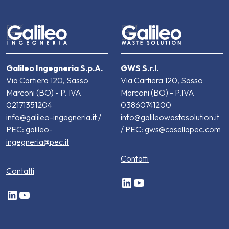
Galileo Ingegneria S.p.A.
GWS S.r.l.
Via Cartiera 120, Sasso
Via Cartiera 120, Sasso
Marconi (BO) - P. IVA
Marconi (BO) - P.IVA
02171351204
03860741200
info@galileo-ingegneria.it
/
info@galileowastesolution.it
PEC:
galileo-
/ PEC:
gws@casellapec.com
ingegneria@pec.it
Contatti
Contatti
LinkedIn
YouTube
LinkedIn
YouTube