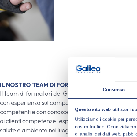
IL NOSTRO TEAM DI FORMATORI
Consenso
Il team di formatori del GalileoLAB è composto da t
con esperienza sul campo come RSPP, consulenti tecni
Questo sito web utilizza i c
competenti e con conoscenza diretta dei processi azi
Utilizziamo i cookie per perso
ai clienti competenze, esperienze e best practice in 
nostro traffico. Condividiamo 
salute e ambiente nei luoghi di lavoro.
di analisi dei dati web, pubbl