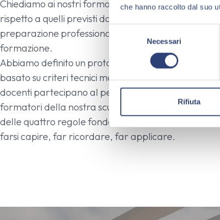
Chiediamo ai nostri formatori requisiti formativi ed es
che hanno raccolto dal suo uti
rispetto a quelli previsti dalla normativa in termini d
S
preparazione professionale ed esperienza maturata n
Necessari
e
formazione.
l
Abbiamo definito un protocollo interno per l’inserim
e
basato su criteri tecnici ma anche sull’attitudine al la
z
i
docenti partecipano al percorso di formazione e 
o
Rifiuta
formatori della nostra scuola interna, finalizzato a 
n
delle quattro regole fondamentali del formatore G
e
farsi capire, far ricordare, far applicare
.
d
e
l
c
o
n
s
e