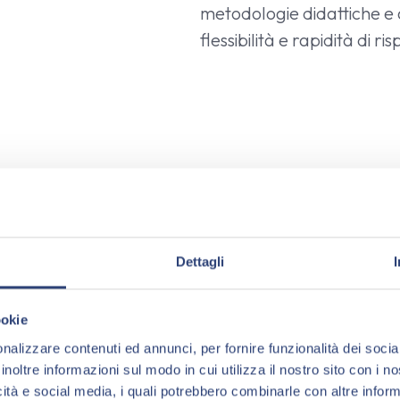
metodologie didattiche e as
flessibilità e rapidità di ri
Dettagli
ecnici della prevenzione
ci, istruttori, medici
ookie
endali, in grado di offrire
nalizzare contenuti ed annunci, per fornire funzionalità dei socia
materia di sicurezza,
inoltre informazioni sul modo in cui utilizza il nostro sito con i 
icità e social media, i quali potrebbero combinarle con altre inform