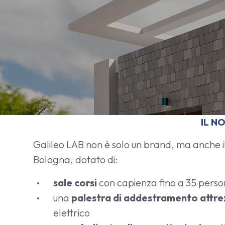
n
s
o
IL N
Galileo LAB non è solo un brand, ma anche i
Bologna, dotato di:
sale corsi
con capienza fino a 35 pers
una
palestra di addestramento attr
elettrico