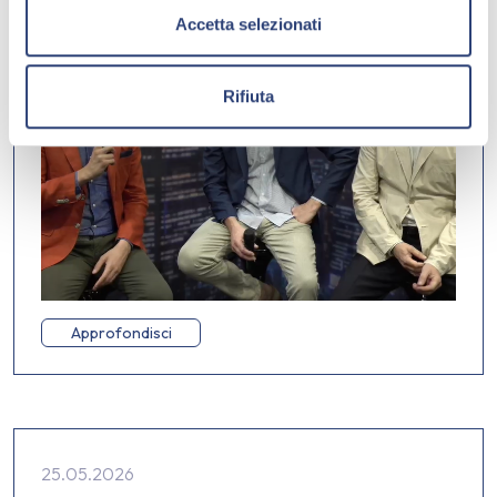
s
Accetta selezionati
e
n
Rifiuta
s
o
Approfondisci
25.05.2026