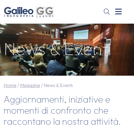
Skip to content
Skip to footer
Men
News & Eventi
Home
/
Magazine
/
News & Eventi
Aggiornamenti, iniziative e
momenti di confronto che
News & Eventi
raccontano la nostra attività.