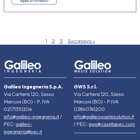
Approfondisci
1
2
3
Successivo »
Galileo Ingegneria S.p.A.
GWS S.r.l.
Via Cartiera 120, Sasso
Via Cartiera 120, Sasso
Marconi (BO) - P. IVA
Marconi (BO) - P.IVA
02171351204
03860741200
info@galileo-ingegneria.it
/
info@galileowastesolution.it
PEC:
galileo-
/ PEC:
gws@casellapec.com
ingegneria@pec.it