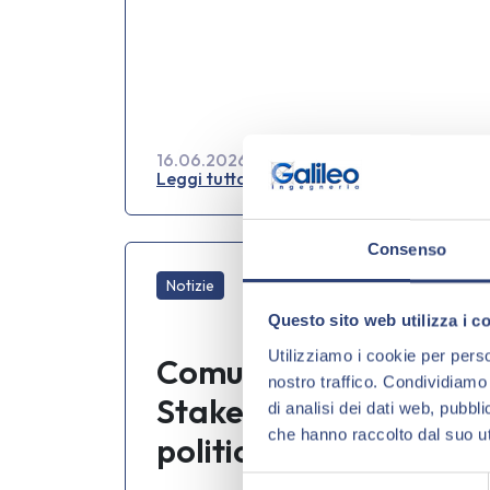
16.06.2026
Leggi tutto »
Consenso
Notizie
Questo sito web utilizza i c
Utilizziamo i cookie per perso
Comunicazione agli
nostro traffico. Condividiamo 
Stakeholder sulla
di analisi dei dati web, pubbl
che hanno raccolto dal suo uti
politica per la parità
di genere di Galileo
S