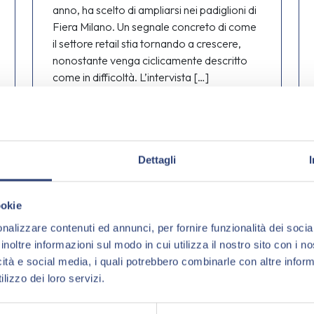
anno, ha scelto di ampliarsi nei padiglioni di
Fiera Milano. Un segnale concreto di come
il settore retail stia tornando a crescere,
nonostante venga ciclicamente descritto
come in difficoltà. L’intervista […]
28.05.2026
Leggi tutto »
Dettagli
Notizie
ookie
nalizzare contenuti ed annunci, per fornire funzionalità dei socia
HEALTH & SAFETY PROCESS
inoltre informazioni sul modo in cui utilizza il nostro sito con i 
MANAGEMENT
icità e social media, i quali potrebbero combinarle con altre inform
lizzo dei loro servizi.
Convegno AI &
Safety 10.04.2026