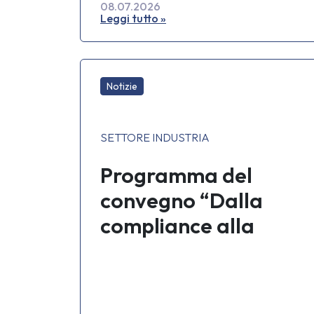
08.07.2026
Leggi tutto »
Notizie
SETTORE INDUSTRIA
Programma del
convegno “Dalla
compliance alla
competitività
industriale” –
25.06.2026