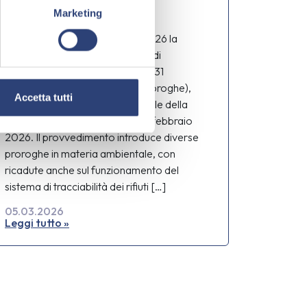
l’obbligo del FIR
Marketing
digitale
È entrata in vigore il 1° marzo 2026 la
Legge 27 febbraio 2026, n. 26, di
conversione del Decreto‑legge 31
dicembre 2025, n. 200 (Milleproroghe),
Accetta tutti
pubblicata nella Gazzetta Ufficiale della
Repubblica Italiana n. 49 del 28 febbraio
2026. Il provvedimento introduce diverse
proroghe in materia ambientale, con
ricadute anche sul funzionamento del
sistema di tracciabilità dei rifiuti […]
05.03.2026
Leggi tutto »