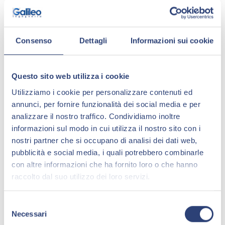
Obiettivi
Analizzare le opportunità di riduzione del
Consenso
Dettagli
Informazioni sui cookie
carico TA.RI. sugli immobili di proprietà e
gestirne l’ottenimento nel rispetto dei
Questo sito web utilizza i cookie
regolamenti locali.
Utilizziamo i cookie per personalizzare contenuti ed
annunci, per fornire funzionalità dei social media e per
Attività
analizzare il nostro traffico. Condividiamo inoltre
informazioni sul modo in cui utilizza il nostro sito con i
Assessment: verifica delle superfici
nostri partner che si occupano di analisi dei dati web,
soggette a TA.RI., dei cicli produttivi dei
pubblicità e social media, i quali potrebbero combinarle
rifiuti e dei regolamenti locali applicabili
con altre informazioni che ha fornito loro o che hanno
Gestione delle istanze di detassazione,
raccolto dal suo utilizzo dei loro servizi.
riduzione o esclusione da TA.RI. e
assistenza legale
S
Necessari
e
Monitoraggio, analisi e report dei risultati