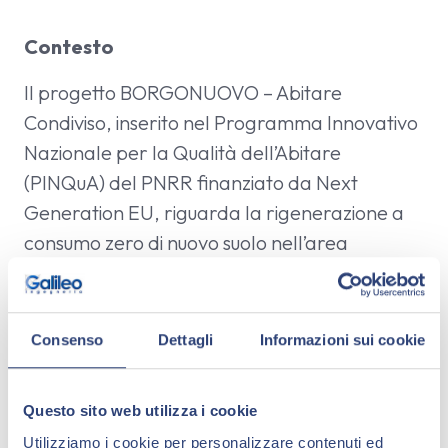
Contesto
Il progetto BORGONUOVO – Abitare
Condiviso, inserito nel Programma Innovativo
Nazionale per la Qualità dell’Abitare
(PINQuA) del PNRR finanziato da Next
Generation EU, riguarda la rigenerazione a
consumo zero di nuovo suolo nell’area
industriale dismessa ex Alfa-Wassermann che
gode di una collocazione strategica alle porte
di Bologna e di collegamenti stradali,
Consenso
Dettagli
Informazioni sui cookie
autostradale e ferroviario con la città.
Obiettivi
Questo sito web utilizza i cookie
Utilizziamo i cookie per personalizzare contenuti ed