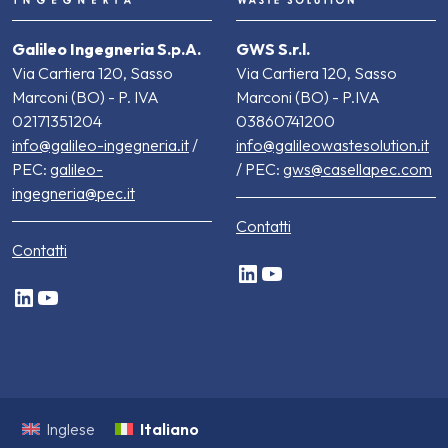
Galileo Ingegneria S.p.A.
GWS S.r.l.
Via Cartiera 120, Sasso
Via Cartiera 120, Sasso
Marconi (BO) - P. IVA
Marconi (BO) - P.IVA
02171351204
03860741200
info@galileo-ingegneria.it
/
info@galileowastesolution.it
PEC:
galileo-
/ PEC:
gws@casellapec.com
ingegneria@pec.it
Contatti
Contatti
LinkedIn
YouTube
LinkedIn
YouTube
Italiano
Inglese