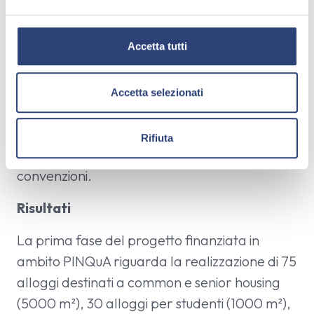
Ambientale Strategica (ValSAT), lo studio
e
l
degli impatti su mobilità e traffico, la
c
Accetta tutti
progettazione delle opere di urbanizzazione,
o
delle opere a verde e delle opere di
n
mitigazione ambientale; Studio Performa, per
s
Accetta selezionati
e
il Masterplan e la progettazione
n
architettonica; Architetto Silvia Poli per la
Rifiuta
s
Variante urbanistica e i relativi accordi e
o
convenzioni.
Risultati
La prima fase del progetto finanziata in
ambito PINQuA riguarda la realizzazione di 75
alloggi destinati a common e senior housing
(5000 m²), 30 alloggi per studenti (1000 m²),