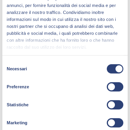
Il Comune di Sasso Marconi intende dare
annunci, per fornire funzionalità dei social media e per
risposta alle esigenze abitative di categorie di
analizzare il nostro traffico. Condividiamo inoltre
cittadini più fragili creando un complesso di
informazioni sul modo in cui utilizza il nostro sito con i
nostri partner che si occupano di analisi dei dati web,
servizi abitativi innovativi basati sul concetto di
pubblicità e social media, i quali potrebbero combinarle
‘abitare condiviso’. A questo obiettivo si sono
con altre informazioni che ha fornito loro o che hanno
aggiunte altre esigenze che hanno fatto da
raccolto dal suo utilizzo dei loro servizi.
input per la progettazione: necessità di
esercizi commerciali, servizi scolastici e
S
Necessari
e
ricreativi, viabilità e collegamenti, aree a
l
verde, risparmio energetico, mobilità
e
Preferenze
sostenibile, nel rispetto dei principi di DNSH.
z
i
Attività
o
Statistiche
n
Il team di progetto ha coinvolto Galileo
e
Marketing
Ingegneria S.p.A. per la Valutazione
d