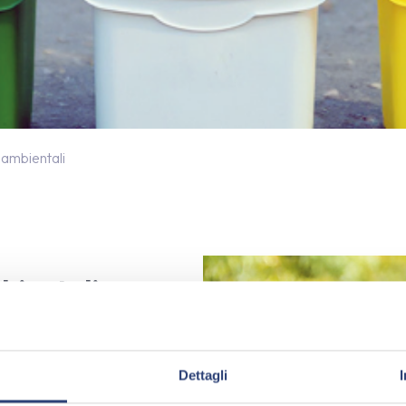
 ambientali
one fornitor
bientali
Dettagli