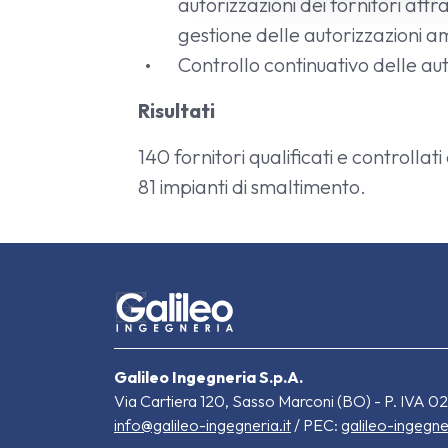
autorizzazioni dei fornitori attr
c
gestione delle autorizzazioni 
o
Controllo continuativo delle auto
n
s
Risultati
e
n
140 fornitori qualificati e controllati
s
81 impianti di smaltimento.
o
Galileo Ingegneria S.p.A.
Via Cartiera 120, Sasso Marconi (BO) - P. IVA 0
info@galileo-ingegneria.it
/ PEC:
galileo-ingegne