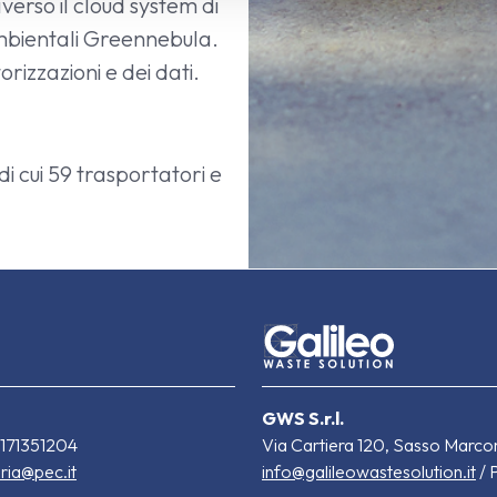
averso il cloud system di
ambientali Greennebula.
rizzazioni e dei dati.
 di cui 59 trasportatori e
GWS S.r.l.
2171351204
Via Cartiera 120, Sasso Marc
ria@pec.it
info@galileowastesolution.it
/ 