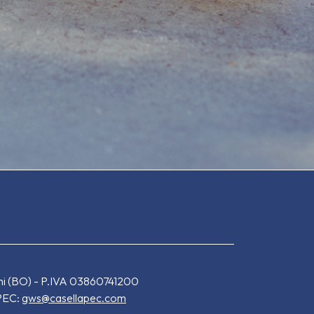
oni (BO) - P.IVA 03860741200
PEC:
gws@casellapec.com