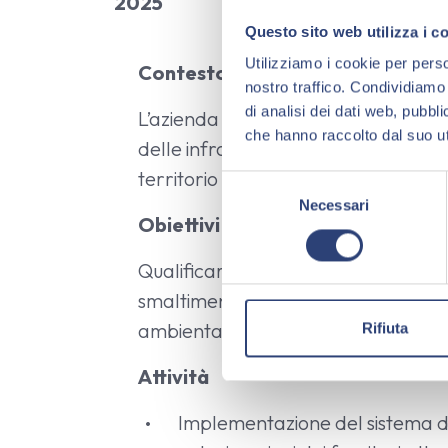
2025
Questo sito web utilizza i c
Utilizziamo i cookie per perso
Contesto
nostro traffico. Condividiamo 
di analisi dei dati web, pubbl
L’azienda gestisce una rete di insta
che hanno raccolto dal suo uti
delle infrastrutture di rete telefonica 
territorio nazionale.
S
Necessari
e
Obiettivi
l
e
Qualificare tutti i fornitori di servizi 
z
smaltimento rifiuti nel rispetto dell
i
o
ambientale.
Rifiuta
n
Attività
e
d
Implementazione del sistema di
e
l