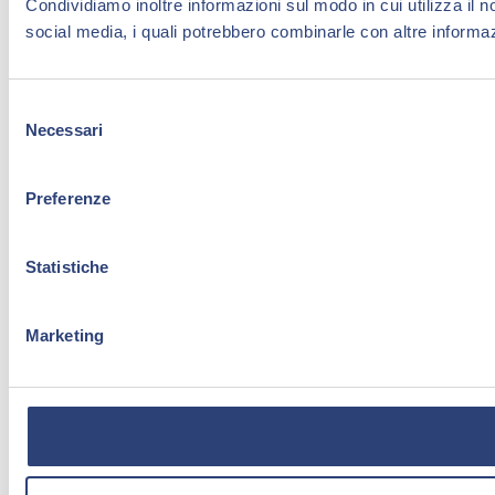
Condividiamo inoltre informazioni sul modo in cui utilizza il no
social media, i quali potrebbero combinarle con altre informazi
S
Necessari
e
l
e
Preferenze
z
i
o
Statistiche
n
e
Marketing
d
e
l
c
o
n