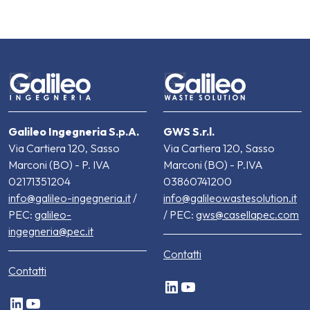
Galileo Ingegneria S.p.A.
GWS S.r.l.
Via Cartiera 120, Sasso
Via Cartiera 120, Sasso
Marconi (BO) - P. IVA
Marconi (BO) - P.IVA
02171351204
03860741200
info@galileo-ingegneria.it
/
info@galileowastesolution.it
PEC:
galileo-
/ PEC:
gws@casellapec.com
ingegneria@pec.it
Contatti
Contatti
LinkedIn
YouTube
LinkedIn
YouTube