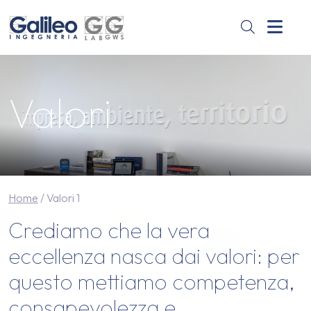
Skip to content
Skip to footer
Men
V
alori
Home
/
Valori 1
Crediamo che la vera
eccellenza nasca dai valori: per
Valori 1
questo mettiamo competenza,
consapevolezza e