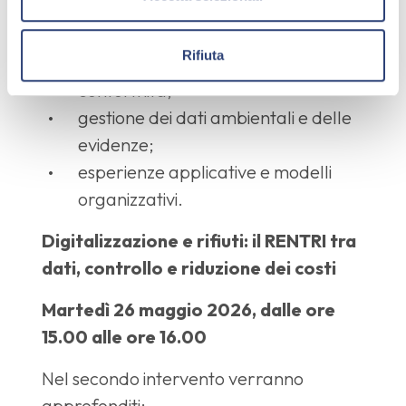
organizzazione dei flussi
e
documentali;
n
Rifiuta
s
riduzione degli errori e delle non
o
conformità;
gestione dei dati ambientali e delle
evidenze;
esperienze applicative e modelli
organizzativi.
Digitalizzazione e rifiuti: il RENTRI tra
dati, controllo e riduzione dei costi
Martedì 26 maggio 2026, dalle ore
15.00 alle ore 16.00
Nel secondo intervento verranno
approfonditi: