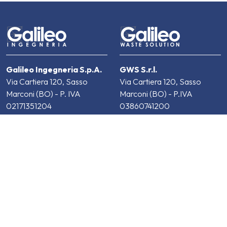
Galileo Ingegneria S.p.A.
GWS S.r.l.
Via Cartiera 120, Sasso
Via Cartiera 120, Sasso
Marconi (BO) - P. IVA
Marconi (BO) - P.IVA
02171351204
03860741200
info@galileo-ingegneria.it
/
info@galileowastesolution.it
PEC:
galileo-
/ PEC:
gws@casellapec.com
ingegneria@pec.it
Contatti
Contatti
LinkedIn
YouTube
LinkedIn
YouTube