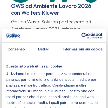
GWS ad Ambiente Lavoro 2026
con Wolters Kluwer
Galileo Waste Solution parteciperà ad
Ambiente Lavoro 2026 insieme a
Wolters Kluwer con due interventi
dedicati alla digitalizzazione della
Consenso
Dettagli
Informazioni sui cookie
gestione rifiuti e agli impatti operativi del
RENTRI nelle aziende multi-sede.
Questo sito web utilizza i cookie
Gli incontri saranno tenuti da Giacomo
Utilizziamo i cookie per personalizzare contenuti ed
Niboli, Direttore Tecnico di GWS Srl, e
annunci, per fornire funzionalità dei social media e per
saranno orientati agli aspetti pratici e
analizzare il nostro traffico. Condividiamo inoltre
organizzativi della transizione digitale
informazioni sul modo in cui utilizza il nostro sito con i
nella gestione ambientale.
nostri partner che si occupano di analisi dei dati web,
pubblicità e social media, i quali potrebbero combinarle