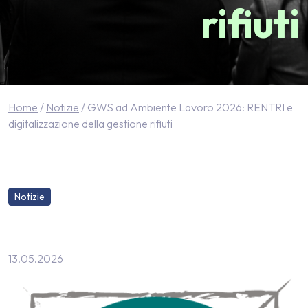
rifiuti
Home
/
Notizie
/
GWS ad Ambiente Lavoro 2026: RENTRI e
digitalizzazione della gestione rifiuti
Notizie
GWS ad Ambiente 
13.05.2026