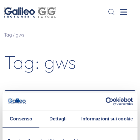
Skip to content
Skip to footer
Men
Tag
/
gws
Tag:
gws
Notizie
Consenso
Dettagli
Informazioni sui cookie
GESTIONE RIFIUTI
GWS